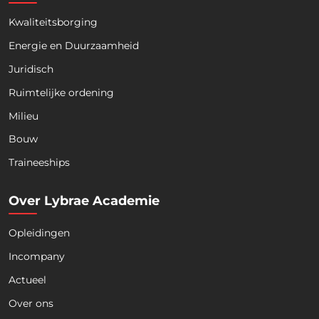
Kwaliteitsborging
Energie en Duurzaamheid
Juridisch
Ruimtelijke ordening
Milieu
Bouw
Download nu de opleidingsgids!
Traineeships
Over Lybrae Academie
Opleidingen
Naam
*
Incompany
Actueel
Voornaam
Achternaam
Over ons