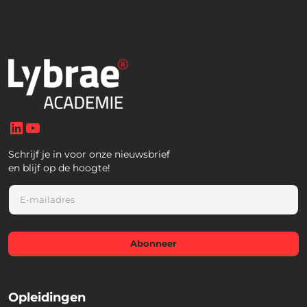
LinkedIn
YouTube
Schrijf je in voor onze nieuwsbrief
en blijf op de hoogte!
E
m
a
i
l
Abonneer
*
Opleidingen