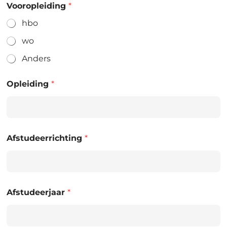
Vooropleiding
*
hbo
wo
Anders
Opleiding
*
Afstudeerrichting
*
Afstudeerjaar
*