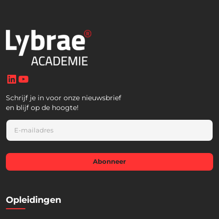
LinkedIn
YouTube
Schrijf je in voor onze nieuwsbrief
en blijf op de hoogte!
E
m
a
i
l
Abonneer
*
Opleidingen