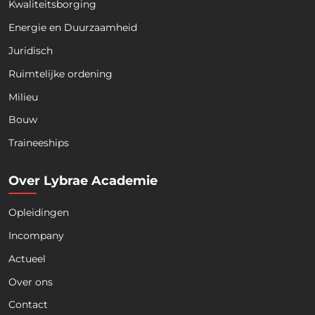
Kwaliteitsborging
Energie en Duurzaamheid
Juridisch
Ruimtelijke ordening
Milieu
Bouw
Download nu de opleidingsgids!
Traineeships
Over Lybrae Academie
Opleidingen
Naam
*
Incompany
Actueel
Voornaam
Achternaam
Over ons
Contact
Telefoon