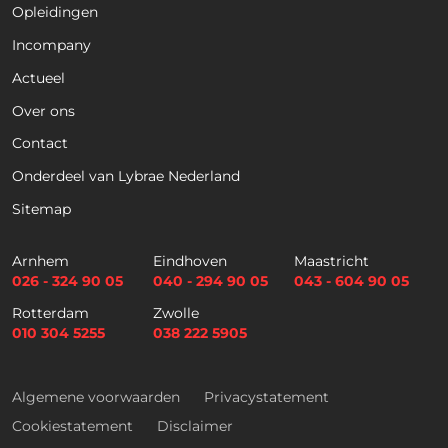
Opleidingen
Naam
*
Incompany
Actueel
Voornaam
Achternaam
Over ons
Contact
Telefoon
Onderdeel van Lybrae Nederland
Sitemap
E
m
Arnhem
Eindhoven
Maastricht
a
026 - 324 90 05
040 - 294 90 05
043 - 604 90 05
i
Selectievakjes
*
Rotterdam
Zwolle
l
Hierbij accepteer ik dat ik via dit e-
010 304 5255
038 222 5905
*
mailadres nieuwsbrieven ontvang en
akkoord ga met het privacybeleid van
Lybrae Academie
Algemene voorwaarden
Privacystatement
Cookiestatement
Disclaimer