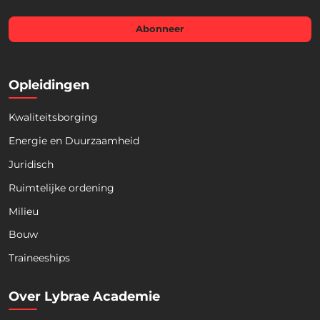
a
i
l
Abonneer
*
Opleidingen
Kwaliteitsborging
Energie en Duurzaamheid
Juridisch
Ruimtelijke ordening
Milieu
Bouw
Download nu de opleidingsgids!
Traineeships
Over Lybrae Academie