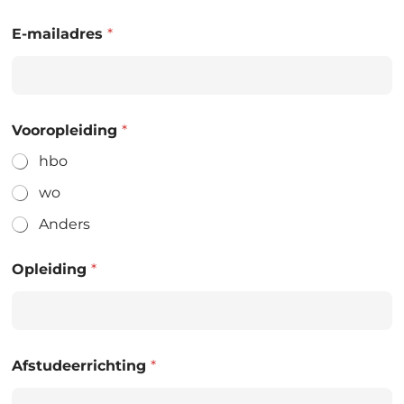
E-mailadres
*
Vooropleiding
*
hbo
wo
Anders
Opleiding
*
Afstudeerrichting
*