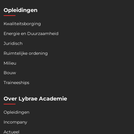
Opleidingen
Kwaliteitsborging
Energie en Duurzaamheid
Juridisch
Ruimtelijke ordening
Milieu
Bouw
Download nu de opleidingsgids!
Traineeships
Over Lybrae Academie
Opleidingen
Naam
*
Incompany
Actueel
Voornaam
Achternaam