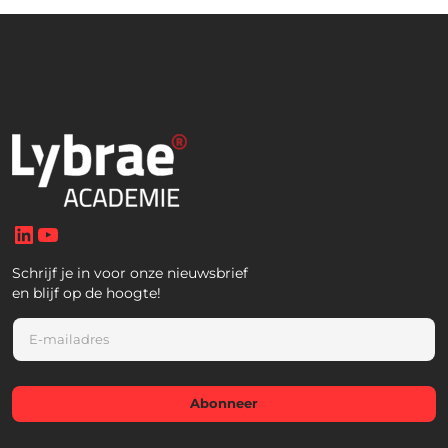
LinkedIn
YouTube
Schrijf je in voor onze nieuwsbrief
en blijf op de hoogte!
E
m
a
i
l
Abonneer
*