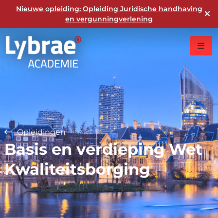
Nieuwe opleiding: Opleiding Juridische handhaving
en vergunningverlening
Opleidingen
Basis en verdieping Wet
Kwaliteitsborging