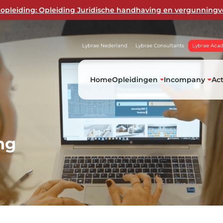
opleiding: Opleiding Juridische handhaving en vergunningv
Lybrae Nederland
Lybrae Consultants
Lybrae Aca
Home
Opleidingen
Incompany
Ac
ng