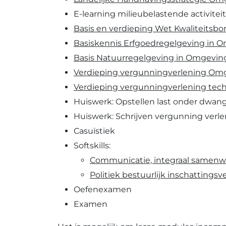
E-learning milieubelastende activitei
Basis en verdieping Wet Kwaliteitsbo
Basiskennis Erfgoedregelgeving in 
Basis Natuurregelgeving in Omgevin
Verdieping vergunningverlening Omg
Verdieping vergunningverlening techn
Huiswerk: Opstellen last onder dwa
Huiswerk: Schrijven vergunning verl
Casuïstiek
Softskills:
Communicatie, integraal samenw
Politiek bestuurlijk inschatting
Oefenexamen
Examen