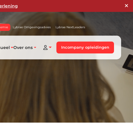
erlening
demie
Lybrae Omgevingsadvies
Lybrae NextLeaders
tueel
Over ons
Incompany opleidingen