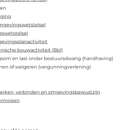
ten
rging
Omgevingswetstelsel
gswetstelsel
evingsplanactiviteit
ische bouwactiviteit (Bbl)
ngsom en last onder bestuursdwang (handhaving)
enen of weigeren (vergunningverlening)
erken, verbinden en omgevingsbewustzijn
svermogen