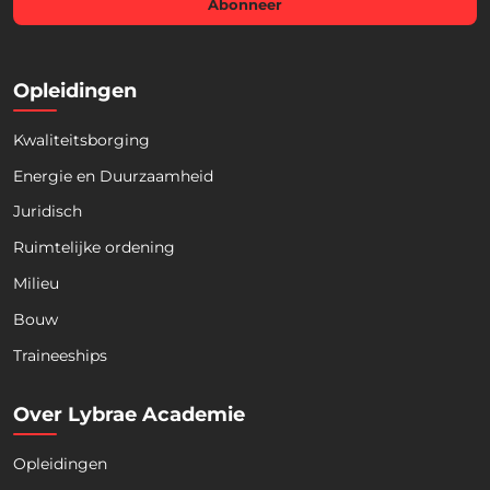
l
Abonneer
*
Opleidingen
Kwaliteitsborging
Energie en Duurzaamheid
Juridisch
Ruimtelijke ordening
Milieu
Bouw
Download nu de opleidingsgids!
Traineeships
Ontdek ons actuele aanbod voor de komende
maanden
Over Lybrae Academie
Opleidingen
Naam
*