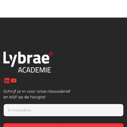
LinkedIn
YouTube
Schrijf je in voor onze nieuwsbrief
en blijf op de hoogte!
E
m
a
i