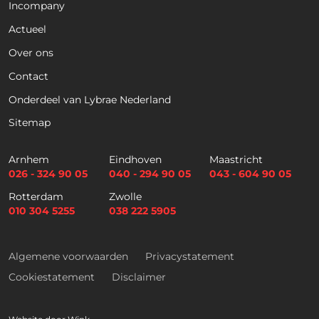
Incompany
Actueel
Voornaam
Achternaam
Over ons
Contact
Telefoon
Onderdeel van Lybrae Nederland
Sitemap
E
m
Arnhem
Eindhoven
Maastricht
a
026 - 324 90 05
040 - 294 90 05
043 - 604 90 05
i
Selectievakjes
*
Rotterdam
Zwolle
l
Hierbij accepteer ik dat ik via dit e-
010 304 5255
038 222 5905
*
mailadres nieuwsbrieven ontvang en
akkoord ga met het privacybeleid van
Lybrae Academie
Algemene voorwaarden
Privacystatement
Cookiestatement
Disclaimer
Vraag nu de opleidingsgids aan