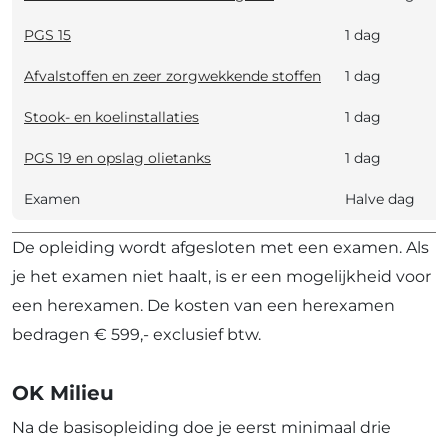
PGS 15
1 dag
Afvalstoffen en zeer zorgwekkende stoffen
1 dag
5
Stook- en koelinstallaties
1 dag
1
PGS 19 en opslag olietanks
1 dag
1
Examen
Halve dag
De opleiding wordt afgesloten met een examen. Als
je het examen niet haalt, is er een mogelijkheid voor
een herexamen. De kosten van een herexamen
bedragen € 599,- exclusief btw.
OK Milieu
Na de basisopleiding doe je eerst minimaal drie