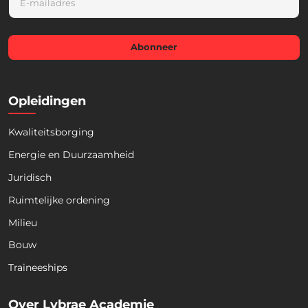
m
a
i
l
Abonneer
*
Opleidingen
Kwaliteitsborging
Energie en Duurzaamheid
Juridisch
Ruimtelijke ordening
Milieu
Bouw
Download nu de opleidingsgids!
Traineeships
Over Lybrae Academie