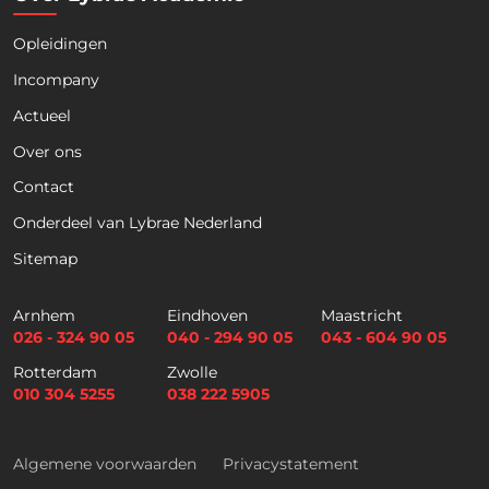
Opleidingen
Naam
*
Incompany
Actueel
Voornaam
Achternaam
Over ons
Contact
Telefoon
Onderdeel van Lybrae Nederland
Sitemap
E
m
Arnhem
Eindhoven
Maastricht
a
026 - 324 90 05
040 - 294 90 05
043 - 604 90 05
i
Selectievakjes
*
Rotterdam
Zwolle
l
Hierbij accepteer ik dat ik via dit e-
010 304 5255
038 222 5905
*
mailadres nieuwsbrieven ontvang en
akkoord ga met het privacybeleid van
Lybrae Academie
Algemene voorwaarden
Privacystatement