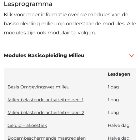
Lesprogramma
Klik voor meer informatie over de modules van de
basisopleiding milieu op onderstaande modules. Alle
modules zijn ook modulair te volgen.
Modules Basisopleiding Milieu
Lesdagen
Basis Omgevingswet milieu
1 dag
Milieubelastende activiteiten deel 1
1 dag
1
Milieubelastende activiteiten deel 2
1 dag
Geluid – akoestiek
Halve dag
Bodembeschermende maatregelen
Halve dag