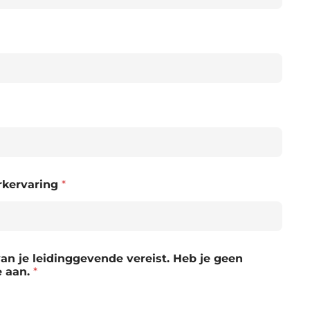
erkervaring
*
n je leidinggevende vereist. Heb je geen
e aan.
*