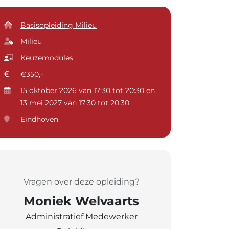
Basisopleiding Milieu
Milieu
Keuzemodules
€350,-
15 oktober 2026 van 17:30 tot 20:30 en
13 mei 2027 van 17:30 tot 20:30
Eindhoven
Vragen over deze opleiding?
Moniek Welvaarts
Administratief Medewerker