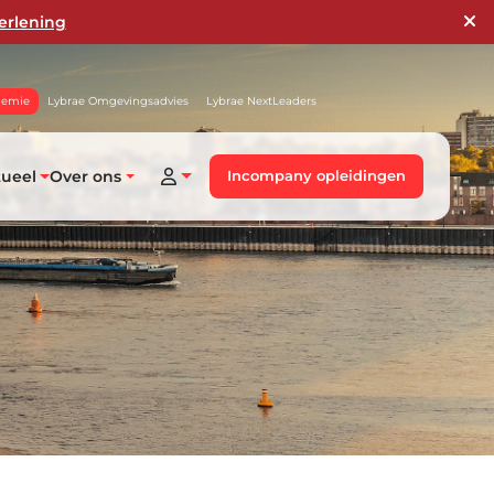
erlening
demie
Lybrae Omgevingsadvies
Lybrae NextLeaders
tueel
Over ons
Incompany opleidingen