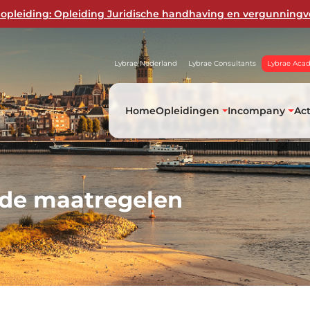
opleiding: Opleiding Juridische handhaving en vergunningv
Lybrae Nederland
Lybrae Consultants
Lybrae Aca
Home
Opleidingen
Incompany
Ac
e maatregelen