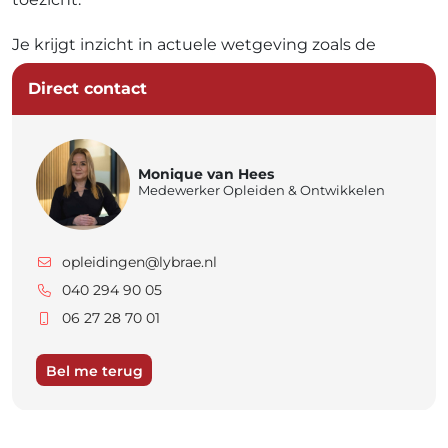
Je krijgt inzicht in actuele wetgeving zoals de
Aanbestedingswet, de Wet milieubeheer en het
Direct contact
Klimaatakkoord, en je werkt met
praktijkvoorbeelden, beoordelingscriteria en
verschillende contractvormen
Monique van Hees
Medewerker Opleiden & Ontwikkelen
opleidingen@lybrae.nl
040 294 90 05
06 27 28 70 01
Bel me terug