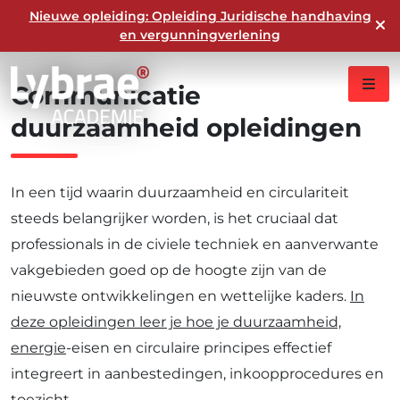
Nieuwe opleiding: Opleiding Juridische handhaving
Vind jouw passende opleiding of module
en vergunningverlening
Communicatie
duurzaamheid
opleidingen
In een tijd waarin duurzaamheid en circulariteit
steeds belangrijker worden, is het cruciaal dat
professionals in de civiele techniek en aanverwante
vakgebieden goed op de hoogte zijn van de
nieuwste ontwikkelingen en wettelijke kaders.
In
deze opleidingen leer je hoe je duurzaamheid,
energie
-eisen en circulaire principes effectief
integreert in aanbestedingen, inkoopprocedures en
toezicht.