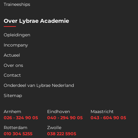
Download nu de opleidingsgids!
Traineeships
Over Lybrae Academie
Opleidingen
Naam
*
Incompany
Actueel
Voornaam
Achternaam
Over ons
Contact
Telefoon
Onderdeel van Lybrae Nederland
Sitemap
E
m
Arnhem
Eindhoven
Maastricht
a
026 - 324 90 05
040 - 294 90 05
043 - 604 90 05
i
Selectievakjes
*
Rotterdam
Zwolle
l
Hierbij accepteer ik dat ik via dit e-
010 304 5255
038 222 5905
*
mailadres nieuwsbrieven ontvang en