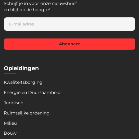
Schrijf je in voor onze nieuwsbrief
en blijf op de hoogte!
E
m
a
i
l
Abonneer
*
Opleidingen
Kwaliteitsborging
Energie en Duurzaamheid
Juridisch
Ruimtelijke ordening
Milieu
Bouw