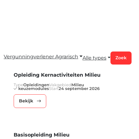
Vergunningverlener Agrarisch
Alle types
Zoek
Opleiding Kernactiviteiten Milieu
Type
Opleidingen
Vakgebied
Milieu
keuzemodules
Start
24 september 2026
Bekijk
Basisopleiding Milieu