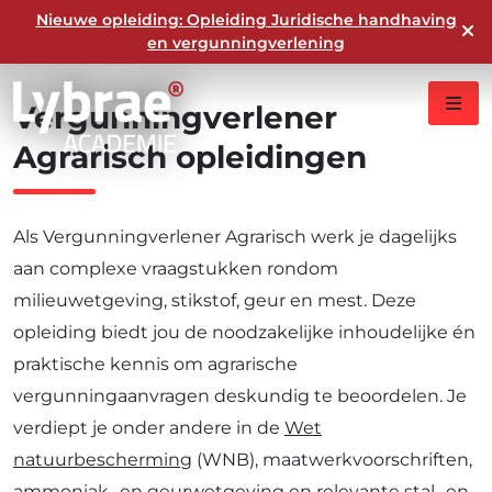
Nieuwe opleiding: Opleiding Juridische handhaving
module
en vergunningverlening
Vergunningverlener
Agrarisch
opleidingen
Als Vergunningverlener Agrarisch werk je dagelijks
aan complexe vraagstukken rondom
milieuwetgeving, stikstof, geur en mest. Deze
opleiding biedt jou de noodzakelijke inhoudelijke én
praktische kennis om agrarische
vergunningaanvragen deskundig te beoordelen. Je
verdiept je onder andere in de
Wet
natuurbescherming
(WNB), maatwerkvoorschriften,
ammoniak- en geurwetgeving en relevante stal- en