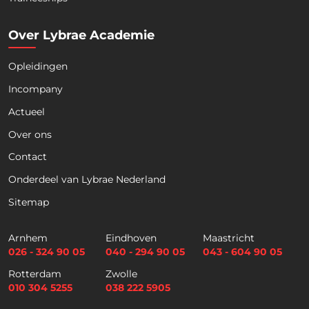
Over Lybrae Academie
Opleidingen
Naam
*
Incompany
Actueel
Voornaam
Achternaam
Over ons
Contact
Telefoon
Onderdeel van Lybrae Nederland
Sitemap
E
m
Arnhem
Eindhoven
Maastricht
a
026 - 324 90 05
040 - 294 90 05
043 - 604 90 05
i
Selectievakjes
*
Rotterdam
Zwolle
l
Hierbij accepteer ik dat ik via dit e-
010 304 5255
038 222 5905
*
mailadres nieuwsbrieven ontvang en
akkoord ga met het privacybeleid van