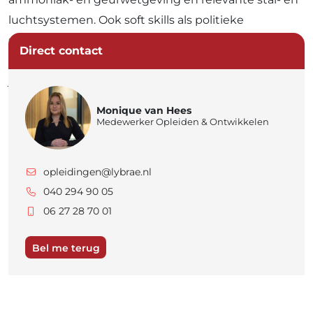
luchtsystemen. Ook soft skills als politieke
sensitiviteit, communicatie en het opstellen van
Direct contact
heldere besluiten komen aan bod. Zo sta je sterk in
je rol en lever je kwaliteit binnen een complex
speelveld.
Monique van Hees
Medewerker Opleiden & Ontwikkelen
opleidingen@lybrae.nl
040 294 90 05
06 27 28 70 01
Bel me terug