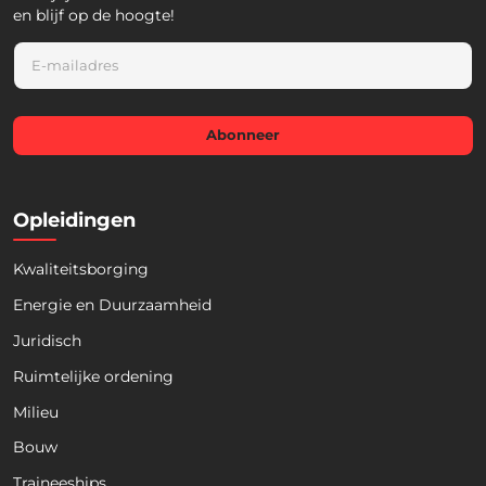
en blijf op de hoogte!
E
m
a
i
l
Abonneer
*
Opleidingen
Kwaliteitsborging
Energie en Duurzaamheid
Juridisch
Ruimtelijke ordening
Milieu
Bouw
Download nu de opleidingsgids!
Traineeships