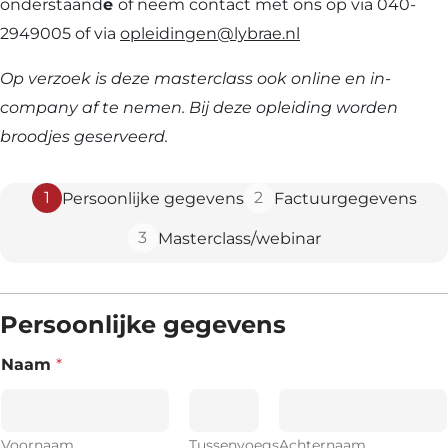
onderstaand
e
of neem contact met ons op via 040-
2949005 of via
opleidingen@lybrae.nl
Op verzoek is deze masterclass ook online en in-
company af te nemen. Bij deze opleiding worden
broodjes geserveerd.
1
2
Persoonlijke gegevens
Factuurgegevens
3
Masterclass/webinar
Persoonlijke gegevens
Naam
*
Voornaam
Tussenvoegs
Achternaam