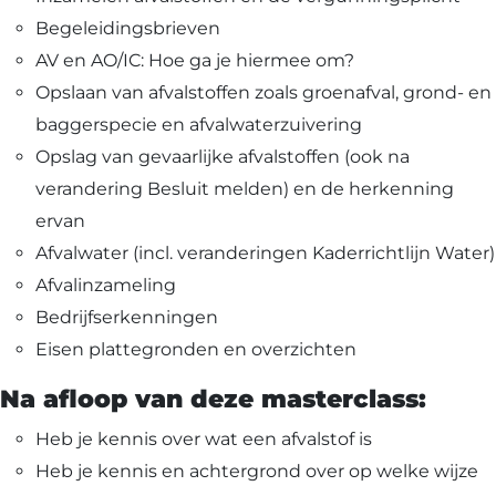
Voornaam
Achternaam
Begeleidingsbrieven
AV en AO/IC: Hoe ga je hiermee om?
Telefoon
Opslaan van afvalstoffen zoals groenafval, grond- en
baggerspecie en afvalwaterzuivering
Opslag van gevaarlijke afvalstoffen (ook na
E
verandering Besluit melden) en de herkenning
m
a
ervan
i
Afvalwater (incl. veranderingen Kaderrichtlijn Water)
Selectievakjes
*
l
Hierbij accepteer ik dat ik via dit e-
*
Afvalinzameling
mailadres nieuwsbrieven ontvang en
akkoord ga met het privacybeleid van
Bedrijfserkenningen
Lybrae Academie
Eisen plattegronden en overzichten
Na afloop van deze masterclass:
Vraag nu de opleidingsgids aan
Heb je kennis over wat een afvalstof is
Heb je kennis en achtergrond over op welke wijze