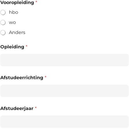
Vooropleiding
*
hbo
wo
Anders
Opleiding
*
Afstudeerrichting
*
Afstudeerjaar
*