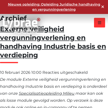
Nieuwe opleiding: Opleiding Juridische handhaving
en vergunningverlening
Archief
Externe veiligheid
vergunningverlening en
handhaving Industrie basis en
verdieping
voor
10 februari 2026 10:00
Reacties uitgeschakeld
Externe
De module Externe veiligheid vergunningverlening en
veiligheid
handhaving Industrie basis en verdieping is onderdeel
vergunnin
van onze
Specialisatieopleiding Milieu
maar kan ook
en
als losse module gevolgd worden. Op verzoek is deze
handhavi
module ook online en in-company af te nemen.