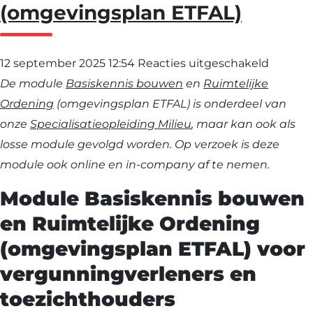
(omgevingsplan ETFAL)
voor
12 september 2025 12:54
Reacties uitgeschakeld
Basiske
De module
Basiskennis bouwen
en
Ruimtelijke
bouwe
Ordening
(omgevingsplan ETFAL) is onderdeel van
en
onze
Specialisatieopleiding Milieu
, maar kan ook als
Ruimtel
losse module gevolgd worden. Op verzoek is deze
Ordeni
module ook online en in-company af te nemen.
(omgev
Module Basiskennis bouwen
ETFAL)
en Ruimtelijke Ordening
(omgevingsplan ETFAL) voor
vergunningverleners en
toezichthouders