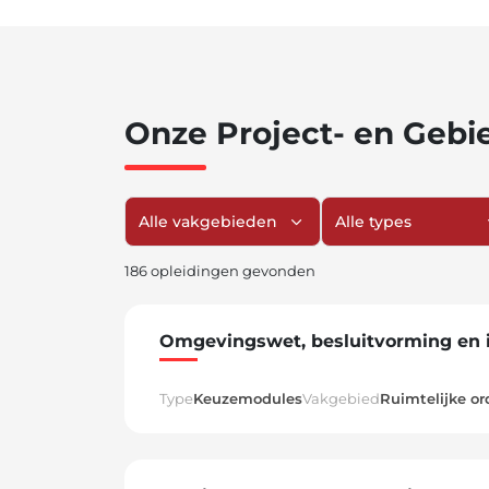
Onze Project- en Gebi
Filter op vakgebied
Filter op type
186 opleidingen gevonden
Omgevingswet, besluitvorming en 
Type
Keuzemodules
Vakgebied
Ruimtelijke o