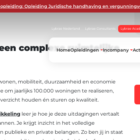
opleiding: Opleiding Juridische handhaving en vergunningv
Lybrae Nederland
Lybrae Consultants
Lybrae Aca
een
complexe
ruimtelijke
Home
Opleidingen
Incompany
Ac
wonen, mobiliteit, duurzaamheid en economie
 om jaarlijks 100.000 woningen te realiseren,
overzicht houden én sturen op kwaliteit.
ikkeling
leer je hoe je deze uitdagingen vertaalt
en. Je krijgt inzicht in het volledige
 publieke en private belangen. Zo ben jij in staat