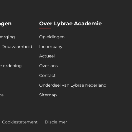
ngen
Over Lybrae Academie
borging
Opleidingen
n Duurzaamheid
Incompany
Actueel
e ordening
Over ons
Contact
Onderdeel van Lybrae Nederland
ps
Sitemap
Cookiestatement
Disclaimer