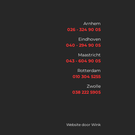
Voornaam
Achternaam
Arnhem
026 - 324 90 05
Telefoon
Eindhoven
040 - 294 90 05
Maastricht
E
043 - 604 90 05
m
a
Rotterdam
i
010 304 5255
Selectievakjes
*
l
Zwolle
Hierbij accepteer ik dat ik via dit e-mailadres
*
nieuwsbrieven ontvang en akkoord ga met het
038 222 5905
privacybeleid van Lybrae Academie
Vraag nu de opleidingsgids aan
Website door
Wink