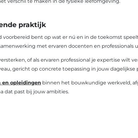
et verschil te maken in de fysieke leefomgeving.
ende praktijk
ijd voorbereid bent op wat er nú en in de toekomst speel
n samenwerking met ervaren docenten en professionals ui
versterken, of als ervaren professional je expertise wilt v
eau, gericht op concrete toepassing in jouw dagelijkse p
n en opleidingen
binnen het bouwkundige werkveld, af
a dat past bij jouw ambities.