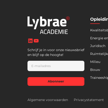
Opleidi
Kwaliteits
LinkedIn
YouTube
Energie e
Juridisch
Schrijf je in voor onze nieuwsbrief
Ruimtelijk
en blijf op de hoogte!
Milieu
E
m
Bouw
a
i
Traineeshi
l
Abonneer
*
Algemene voorwaarden
Privacystatement