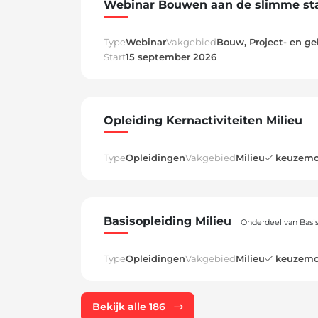
Webinar Bouwen aan de slimme st
Type
Webinar
Vakgebied
Bouw, Project- en ge
Start
15 september 2026
Opleiding Kernactiviteiten Milieu
Type
Opleidingen
Vakgebied
Milieu
keuzemo
Basisopleiding Milieu
Onderdeel van Basis
Type
Opleidingen
Vakgebied
Milieu
keuzemo
Bekijk alle 186