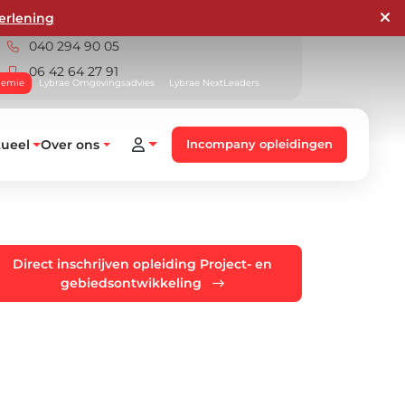
erlening
opleidingen@lybrae.nl
040 294 90 05
06 42 64 27 91
demie
Lybrae Omgevingsadvies
Lybrae NextLeaders
tueel
Over ons
Incompany opleidingen
Direct inschrijven opleiding Project- en
gebiedsontwikkeling