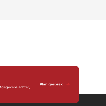
Download nu de opleidingsgids!
Plan gesprek
actgegevens achter,
Naam
*