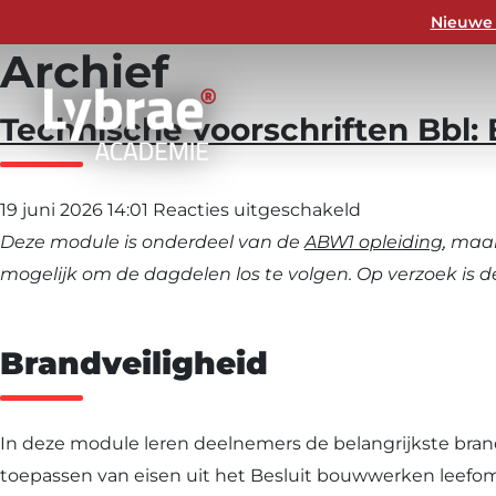
Nieuwe 
Archief
Technische voorschriften Bbl: 
voor
19 juni 2026 14:01
Reacties uitgeschakeld
Technische
Deze module is onderdeel van de
ABW1 opleiding
, maa
voorschriften
mogelijk om de dagdelen los te volgen
. Op verzoek is
Bbl:
Brandveilighei
Brandveiligheid
In deze module leren deelnemers de belangrijkste bran
toepassen van eisen uit het Besluit bouwwerken leefom