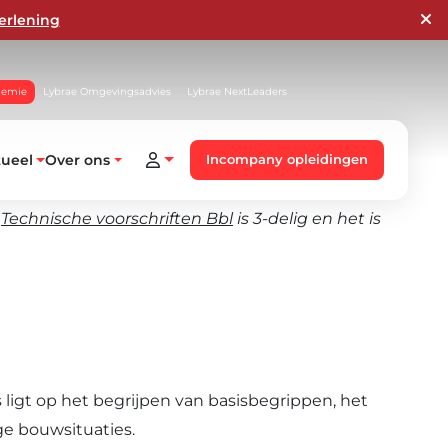
erlening
demie
Lybrae Omgevingsadvies
Lybrae NextLeaders
tueel
Over ons
Incompany opleidingen
e
Technische voorschriften Bbl
is 3-delig en h
et is
ligt op het begrijpen van basisbegrippen, het
ge bouwsituaties.