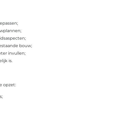
oepassen;
uwplannen;
idsaspecten;
 bestaande bouw;
ter invullen;
jk is.
e opzet:
s;