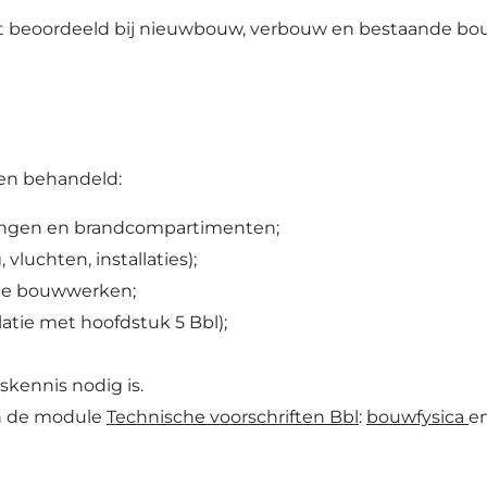
t beoordeeld bij nieuwbouw, verbouw en bestaande bouw,
en behandeld:
dingen en brandcompartimenten;
luchten, installaties);
ige bouwwerken;
atie met hoofdstuk 5 Bbl);
kennis nodig is.
an de module
Technische voorschriften Bbl
:
bouwfysica
e