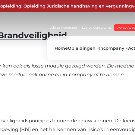
opleiding: Opleiding Juridische handhaving en vergunningv
Lybrae Nederland
Lybrae Consultants
Lybrae Aca
Brandveiligheid
Home
Opleidingen
Incompany
Ac
r kan ook als losse module gevolgd worden. De modul
 deze module ook online en in-company af te nemen.
d
dveiligheidsprincipes binnen de bouw kennen. De focus 
geving (Bbl) en het herkennen van risico’s in eenvoudi