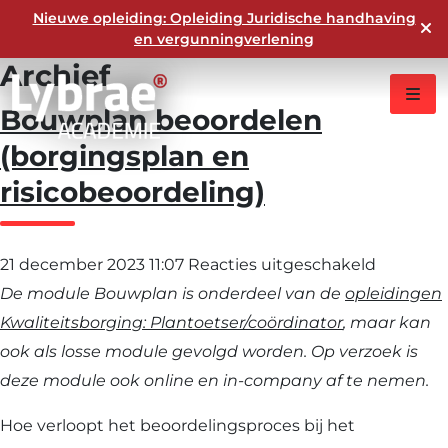
Nieuwe opleiding: Opleiding Juridische handhaving
en vergunningverlening
Archief
Bouwplan beoordelen
(borgingsplan en
risicobeoordeling)
voor
21 december 2023 11:07
Reacties uitgeschakeld
Bouwpla
De module Bouwplan is onderdeel van de
opleidingen
beoorde
Kwaliteitsborging: Plantoetser/coördinator
, maar kan
(borging
ook als losse module gevolgd worden. Op verzoek is
en
deze module ook online en in-company af te nemen.
risicobeo
Hoe verloopt het beoordelingsproces bij het