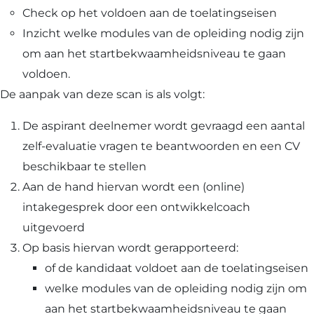
Voornaam
Achternaam
Check op het voldoen aan de toelatingseisen
Inzicht welke modules van de opleiding nodig zijn
Telefoon
om aan het startbekwaamheidsniveau te gaan
voldoen.
De aanpak van deze scan is als volgt:
E
De aspirant deelnemer wordt gevraagd een aantal
m
a
zelf-evaluatie vragen te beantwoorden en een CV
i
Selectievakjes
*
l
beschikbaar te stellen
Hierbij accepteer ik dat ik via dit e-
*
Aan de hand hiervan wordt een (online)
mailadres nieuwsbrieven ontvang en
akkoord ga met het privacybeleid van
intakegesprek door een ontwikkelcoach
Lybrae Academie
uitgevoerd
Op basis hiervan wordt gerapporteerd:
Vraag nu de opleidingsgids aan
of de kandidaat voldoet aan de toelatingseisen
welke modules van de opleiding nodig zijn om
aan het startbekwaamheidsniveau te gaan