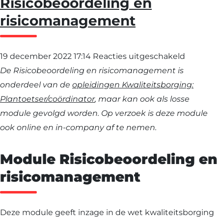
Risicobeoordeling en
risicomanagement
voor
19 december 2022 17:14
Reacties uitgeschakeld
Risicobe
De Risicobeoordeling en risicomanagement is
en
onderdeel van de
opleidingen Kwaliteitsborging:
risicom
Plantoetser/coördinator
, maar kan ook als losse
module gevolgd worden. Op verzoek is deze module
ook online en in-company af te nemen.
Module Risicobeoordeling en
risicomanagement
Deze module geeft inzage in de wet kwaliteitsborging