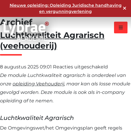
Nieuwe opleiding: Opleiding Juridische handhaving
en vergunningverlening
Archief
Luchtkwaliteit Agrarisch
(veehouderij)
voor
8 augustus 2025 09:01
Reacties uitgeschakeld
Luchtkwal
De module Luchtkwaliteit agrarisch is onderdeel van
Agrarisch
onze
opleiding Veehouderij
, maar kan als losse module
(veehoude
gevolgd worden. Deze module is ook als in-company
opleiding af te nemen.
Luchtkwaliteit Agrarisch
De Omgevingswet/het Omgevingsplan geeft regels