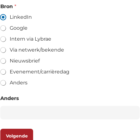
Voornaam
Achternaam
Bron
*
LinkedIn
Telefoon
Google
Intern via Lybrae
Via netwerk/bekende
E
m
Nieuwsbrief
a
i
Evenement/carrièredag
Selectievakjes
*
l
Hierbij accepteer ik dat ik via dit e-
*
Anders
mailadres nieuwsbrieven ontvang en
akkoord ga met het privacybeleid van
Lybrae Academie
Anders
Vraag nu de opleidingsgids aan
Volgende