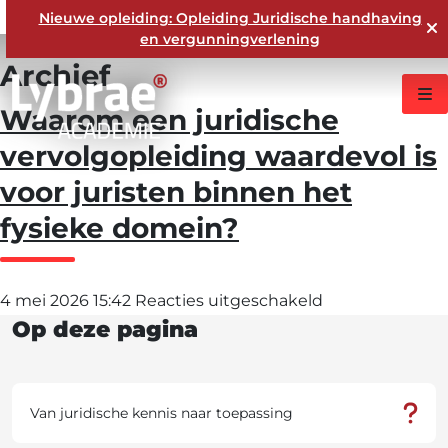
Nieuwe opleiding: Opleiding Juridische handhaving
en vergunningverlening
Archief
Waarom een juridische
vervolgopleiding waardevol is
voor juristen binnen het
fysieke domein?
voor
4 mei 2026 15:42
Reacties uitgeschakeld
Op deze pagina
Waarom
een
juridische
Van juridische kennis naar toepassing
vervolgopleidi
waardevol