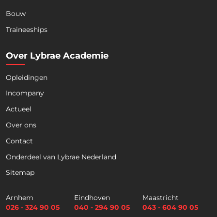
Bouw
Traineeships
Over Lybrae Academie
Opleidingen
Incompany
Actueel
Over ons
Contact
Onderdeel van Lybrae Nederland
Download nu de opleidingsgids!
Sitemap
Ontdek ons actuele aanbod voor de komende
Arnhem
Eindhoven
Maastricht
026 - 324 90 05
040 - 294 90 05
043 - 604 90 05
maanden