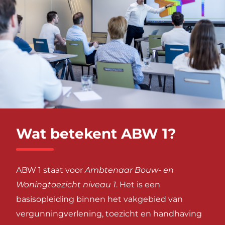
Wat betekent ABW 1?
ABW 1 staat voor
Ambtenaar Bouw- en
Woningtoezicht niveau 1
. Het is een
basisopleiding binnen het vakgebied van
vergunningverlening, toezicht en handhaving