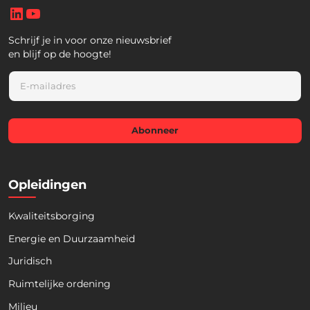
LinkedIn
YouTube
Schrijf je in voor onze nieuwsbrief
en blijf op de hoogte!
E
m
a
i
l
Abonneer
*
Opleidingen
Kwaliteitsborging
Energie en Duurzaamheid
Juridisch
Ruimtelijke ordening
Milieu