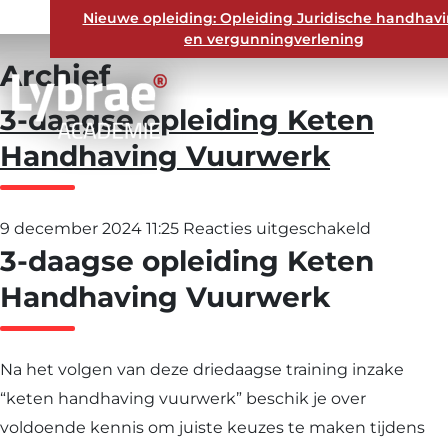
Nieuwe opleiding: Opleiding Juridische handhav
en vergunningverlening
Archief
3-daagse opleiding Keten
Handhaving Vuurwerk
voor
9 december 2024 11:25
Reacties uitgeschakeld
3-daagse opleiding Keten
3-
daagse
Handhaving Vuurwerk
opleiding
Keten
Na het volgen van deze driedaagse training inzake
Handhav
“keten handhaving vuurwerk” beschik je over
Vuurwer
voldoende kennis om juiste keuzes te maken tijdens