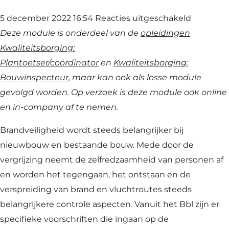
voor
5 december 2022 16:54
Reacties uitgeschakeld
Toepassi
Deze module is onderdeel van de
opleidingen
voorschri
Kwaliteitsborging:
Brandvei
Plantoetser/coördinator
en
Kwaliteitsborging:
Bouwinspecteur
, maar kan ook als losse module
gevolgd worden. Op verzoek is deze module ook online
en in-company af te nemen.
Brandveiligheid wordt steeds belangrijker bij
nieuwbouw en bestaande bouw. Mede door de
vergrijzing neemt de zelfredzaamheid van personen af
en worden het tegengaan, het ontstaan en de
verspreiding van brand en vluchtroutes steeds
belangrijkere controle aspecten. Vanuit het Bbl zijn er
specifieke voorschriften die ingaan op de