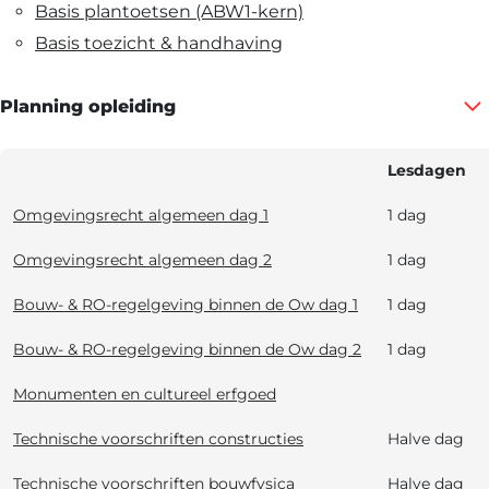
Basis plantoetsen (ABW1-kern)
Basis toezicht & handhaving
Planning opleiding
Lesdagen
Omgevingsrecht algemeen dag 1
1 dag
Omgevingsrecht algemeen dag 2
1 dag
Bouw- & RO-regelgeving binnen de Ow dag 1
1 dag
Bouw- & RO-regelgeving binnen de Ow dag 2
1 dag
Monumenten en cultureel erfgoed
Technische voorschriften constructies
Halve dag
Technische voorschriften bouwfysica
Halve dag