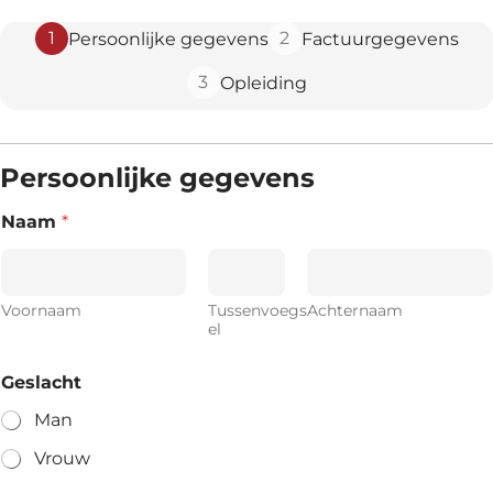
1
2
Persoonlijke gegevens
Factuurgegevens
3
Opleiding
Persoonlijke gegevens
Naam
*
Voornaam
Tussenvoegs
Achternaam
el
Geslacht
Man
Vrouw