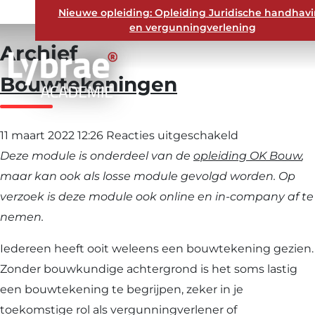
Nieuwe opleiding: Opleiding Juridische handhav
en vergunningverlening
Archief
Bouwtekeningen
voor
11 maart 2022 12:26
Reacties uitgeschakeld
Bouwtekeni
Deze module is onderdeel van de
opleiding OK Bouw
,
maar kan ook als losse module gevolgd worden. Op
verzoek is deze module ook online en in-company af te
nemen.
Iedereen heeft ooit weleens een bouwtekening gezien.
Zonder bouwkundige achtergrond is het soms lastig
een bouwtekening te begrijpen, zeker in je
toekomstige rol als vergunningverlener of