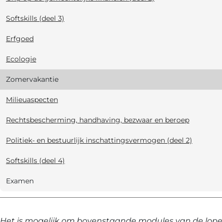
Softskills (deel 3)
Erfgoed
Ecologie
Zomervakantie
Milieuaspecten
Rechtsbescherming, handhaving, bezwaar en beroep
Politiek- en bestuurlijk inschattingsvermogen (deel 2)
Softskills (deel 4)
Examen
Het is mogelijk om bovenstaande modules van de lopend