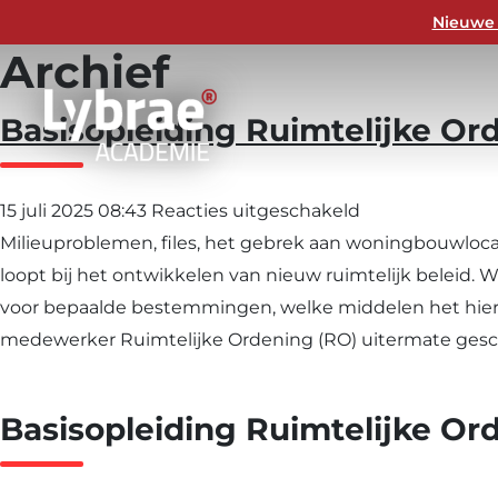
Nieuwe 
Archief
Basisopleiding Ruimtelijke Or
voor
15 juli 2025 08:43
Reacties uitgeschakeld
Basisopleiding
Milieuproblemen, files, het gebrek aan woningbouwloc
Ruimtelijke
loopt bij het ontwikkelen van nieuw ruimtelijk beleid. 
Ordening
voor bepaalde bestemmingen, welke middelen het hiervoo
medewerker Ruimtelijke Ordening (RO) uitermate gesc
Basisopleiding Ruimtelijke Or