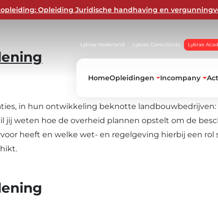
opleiding: Opleiding Juridische handhaving en vergunningv
Lybrae Nederland
Lybrae Consultants
Lybrae Aca
dening
Home
Opleidingen
Incompany
Ac
aties, in hun ontwikkeling beknotte landbouwbedrijven
Wil jij weten hoe de overheid plannen opstelt om de bes
r heeft en welke wet- en regelgeving hierbij een rol sp
hikt.
dening