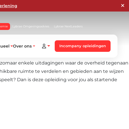
erlening
demie
Lybrae Omgevingsadvies
Lybrae NextLeaders
tueel
Over ons
Incompany opleidingen
: zomaar enkele uitdagingen waar de overheid tegenaan
chikbare ruimte te verdelen en gebieden aan te wijzen
eelt? Dan is deze opleiding voor jou als startende