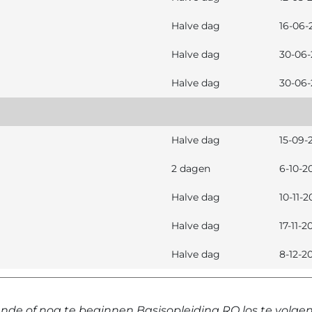
Halve dag
16-06-
Halve dag
30-06-
Halve dag
30-06-
Halve dag
15-09-
2 dagen
6-10-2
Halve dag
10-11-2
Halve dag
17-11-2
Halve dag
8-12-2
e of nog te beginnen Basisopleiding RO los te volgen 