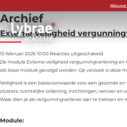
Nieuwe 
Archief
Externe veiligheid vergunning
voor
10 februari 2026 10:00
Reacties uitgeschakeld
Externe
De module Externe veiligheid vergunningverlening en 
veiligheid
als losse module gevolgd worden. Op verzoek is deze 
vergunnin
Veiligheid is een basisvoorwaarde voor een gezonde en v
en
clusters: ruimtelijke ordening, inrichtingen, vervoer en 
handhavi
Waar dien je als vergunningverlener aan te toetsen en 
Industrie
basis
en
Module: