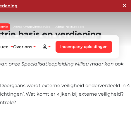
erlening
demie
Lybrae Omgevingsadvies
Lybrae NextLeaders
rie basis en verdieping
tueel
Over ons
Incompany opleidingen
 van onze
Specialisatieopleiding Milieu
maar kan ook
l. Doorgaans wordt externe veiligheid onderverdeeld in 4
ichtingen’. Wat komt er kijken bij externe veiligheid?
ntrole?