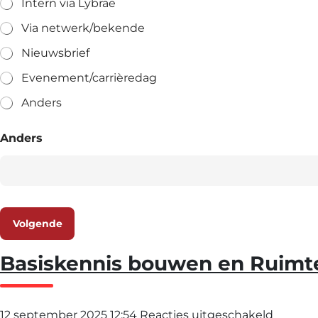
Intern via Lybrae
Via netwerk/bekende
Nieuwsbrief
Evenement/carrièredag
Anders
Anders
Volgende
Basiskennis bouwen en Ruimte
voor
12 september 2025 12:54
Reacties uitgeschakeld