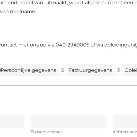
odule onderdeel van uitmaakt, wordt afgesloten met ee
s van deelname.
 contact met ons op via 040-2949005 of via
opleidingen@
2
3
Persoonlijke gegevens
Factuurgegevens
Ople
Tussenvoegsel
Achternaa