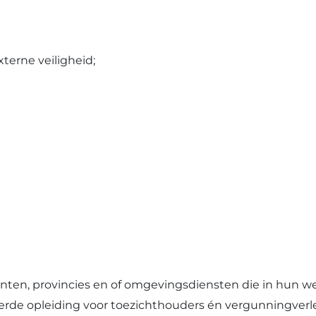
g
xterne veiligheid;
en, provincies en of omgevingsdiensten die in hun wer
erde opleiding voor toezichthouders én vergunningverl