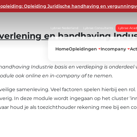
opleiding: Opleiding Juridische handhaving en vergunningv
Lybrae Nederland
Lybrae Consultants
Lybrae Aca
verlening en handhaving Indust
Home
Opleidingen
Incompany
Ac
handhaving Industrie basis en verdieping is onderdeel
module ook online en in-company af te nemen.
gverlening
eilige samenleving. Veel factoren spelen hierbij een ro
overig. In deze module wordt ingegaan op het cluster ‘inr
ng
waar houd je als toezichthouder rekening mee bij een co