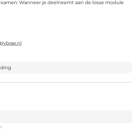
n examen. Wanneer je deelneemt aan de losse module
lybrae.nl
iding
m