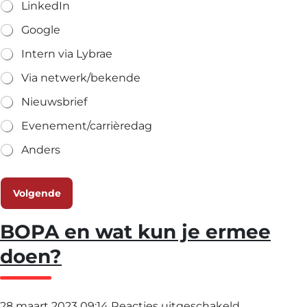
LinkedIn
Google
Intern via Lybrae
Via netwerk/bekende
Nieuwsbrief
Evenement/carrièredag
Anders
Volgende
BOPA en wat kun je ermee
doen?
voor
28 maart 2023 09:14
Reacties uitgeschakeld