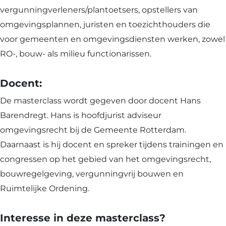
Voornaam
Achternaam
vergunningverleners/plantoetsers, opstellers van
omgevingsplannen, juristen en toezichthouders die
Telefoon
voor gemeenten en omgevingsdiensten werken, zowel
RO-, bouw- als milieu functionarissen.
E
Docent:
m
a
De masterclass wordt gegeven door docent Hans
i
Barendregt. Hans is hoofdjurist adviseur
Selectievakjes
*
l
Hierbij accepteer ik dat ik via dit e-
*
omgevingsrecht bij de Gemeente Rotterdam.
mailadres nieuwsbrieven ontvang en
akkoord ga met het privacybeleid van
Daarnaast is hij docent en spreker tijdens trainingen en
Lybrae Academie
congressen op het gebied van het omgevingsrecht,
bouwregelgeving, vergunningvrij bouwen en
Ruimtelijke Ordening.
Vraag nu de opleidingsgids aan
Interesse in deze masterclass?