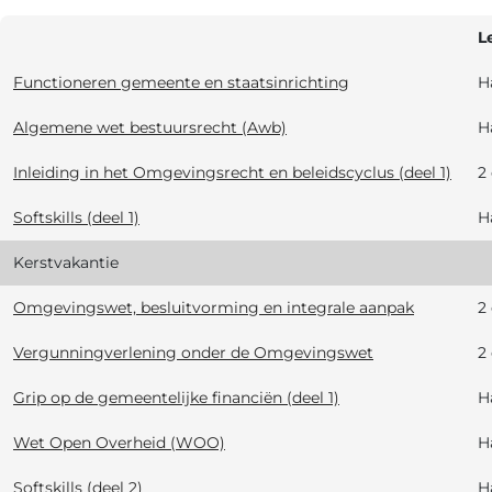
L
Functioneren gemeente en staatsinrichting
H
Algemene wet bestuursrecht (Awb)
H
Inleiding in het Omgevingsrecht en beleidscyclus (deel 1)
2
Softskills (deel 1)
H
Kerstvakantie
Omgevingswet, besluitvorming en integrale aanpak
2
Vergunningverlening onder de Omgevingswet
2
Grip op de gemeentelijke financiën (deel 1)
H
Wet Open Overheid (WOO)
H
Softskills (deel 2)
H