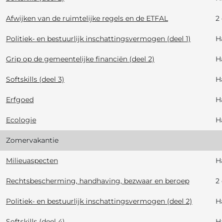
Afwijken van de ruimtelijke regels en de ETFAL
2
Politiek- en bestuurlijk inschattingsvermogen (deel 1)
H
Grip op de gemeentelijke financiën (deel 2)
H
Softskills (deel 3)
H
Erfgoed
H
Ecologie
H
Zomervakantie
Milieuaspecten
H
Rechtsbescherming, handhaving, bezwaar en beroep
2
Politiek- en bestuurlijk inschattingsvermogen (deel 2)
H
Softskills (deel 4)
H